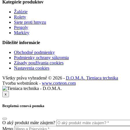
Kategórie produktov
Žalúzie
Rolety
Siete proti hmyzu
Pergoly
Markízy
Dôležité informácie
Obchodné podmienky
Podmienky ochrany súkromia
Zásady používania cookies
Nastavenia cookies
Všetky práva vyhradené © 2026 -
D.O.M.A. Tieniaca technika
Tvorba webstránok -
www.corteon.com
x
Bezplatná cenová ponuka
O aký produkt máte záujem?
Meno