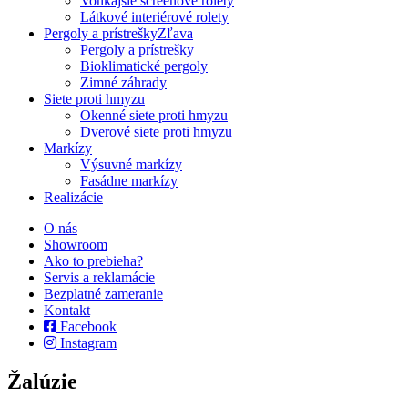
Vonkajšie screenové rolety
Látkové interiérové rolety
Pergoly a prístrešky
Zľava
Pergoly a prístrešky
Bioklimatické pergoly
Zimné záhrady
Siete proti hmyzu
Okenné siete proti hmyzu
Dverové siete proti hmyzu
Markízy
Výsuvné markízy
Fasádne markízy
Realizácie
O nás
Showroom
Ako to prebieha?
Servis a reklamácie
Bezplatné zameranie
Kontakt
Facebook
Instagram
Žalúzie