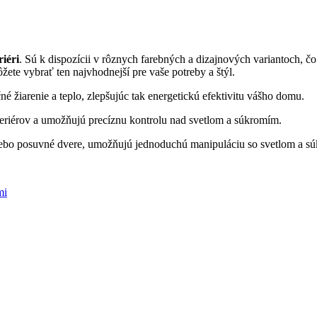
riéri
. Sú k dispozícii v rôznych farebných a dizajnových variantoch,
žete vybrať ten najvhodnejší pre vaše potreby a štýl.
 žiarenie a teplo, zlepšujúc tak energetickú efektivitu vášho domu.
teriérov a umožňujú precíznu kontrolu nad svetlom a súkromím.
 alebo posuvné dvere, umožňujú jednoduchú manipuláciu so svetlom a s