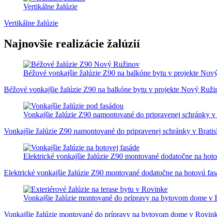
Vertikálne žalúzie
Vertikálne žalúzie
Najnovšie realizácie žalúzií
Béžové vonkajšie žalúzie Z90 na balkóne bytu v projekte Nov
Béžové vonkajšie žalúzie Z90 na balkóne bytu v projekte Nový Ruži
Vonkajšie žalúzie Z90 namontované do pripravenej schránky v 
Vonkajšie žalúzie Z90 namontované do pripravenej schránky v Bratis
Elektrické vonkajšie žalúzie Z90 montované dodatočne na ho
Elektrické vonkajšie žalúzie Z90 montované dodatočne na hotovú f
Vonkajšie žalúzie montované do prípravy na bytovom dome v
Vonkajšie žalúzie montované do prípravy na bytovom dome v Rovin