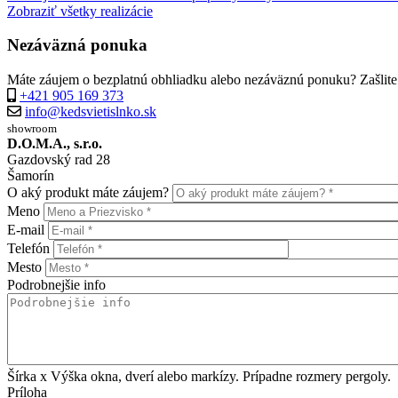
Zobraziť všetky realizácie
Nezáväzná ponuka
Máte záujem o bezplatnú obhliadku alebo nezáväznú ponuku? Zašlite 
+421 905 169 373
info@kedsvietislnko.sk
showroom
D.O.M.A., s.r.o.
Gazdovský rad 28
Šamorín
O aký produkt máte záujem?
Meno
E-mail
Telefón
Mesto
Podrobnejšie info
Šírka x Výška okna, dverí alebo markízy. Prípadne rozmery pergoly.
Príloha