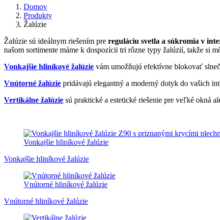
Domov
Produkty
Žalúzie
Žalúzie sú ideálnym riešením pre
reguláciu svetla a súkromia v inte
našom sortimente máme k dospozícii tri rôzne typy žalúzií, takže si mô
Vonkajšie hliníkové žalúzie
vám umožňujú efektívne blokovať slnečné
Vnútorné žalúzie
pridávajú elegantný a moderný dotyk do vašich in
Vertikálne žalúzie
sú praktické a estetické riešenie pre veľké okná
Vonkajšie hliníkové žalúzie
Vonkajšie hliníkové žalúzie
Vnútorné hliníkové žalúzie
Vnútorné hliníkové žalúzie