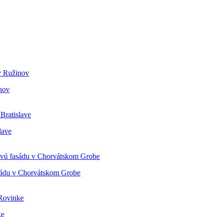
ý Ružinov
nov
Bratislave
lave
tovú fasádu v Chorvátskom Grobe
asádu v Chorvátskom Grobe
 Rovinke
ke