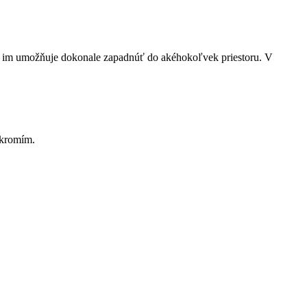
 čo im umožňuje dokonale zapadnúť do akéhokoľvek priestoru. V
úkromím.