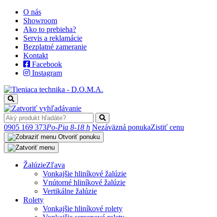
O nás
Showroom
Ako to prebieha?
Servis a reklamácie
Bezplatné zameranie
Kontakt
Facebook
Instagram
0905 169 373
Po-Pia 8-18 h
Nezáväzná ponuka
Zistiť cenu
Otvoriť ponuku
Žalúzie
Zľava
Vonkajšie hliníkové žalúzie
Vnútorné hliníkové žalúzie
Vertikálne žalúzie
Rolety
Vonkajšie hliníkové rolety