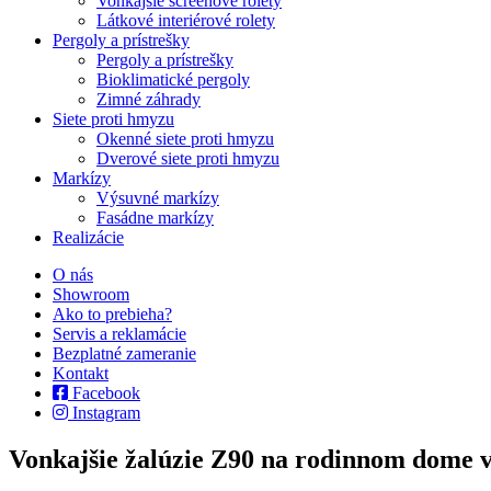
Vonkajšie screenové rolety
Látkové interiérové rolety
Pergoly a prístrešky
Pergoly a prístrešky
Bioklimatické pergoly
Zimné záhrady
Siete proti hmyzu
Okenné siete proti hmyzu
Dverové siete proti hmyzu
Markízy
Výsuvné markízy
Fasádne markízy
Realizácie
O nás
Showroom
Ako to prebieha?
Servis a reklamácie
Bezplatné zameranie
Kontakt
Facebook
Instagram
Vonkajšie žalúzie Z90 na rodinnom dome 