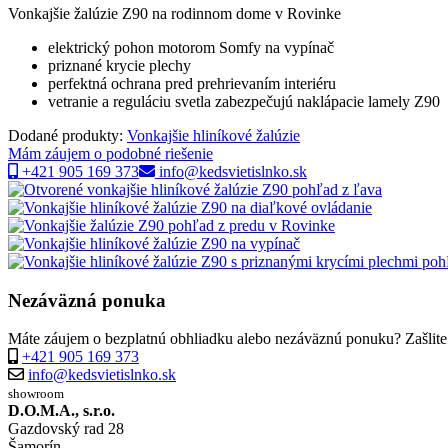
Vonkajšie žalúzie Z90 na rodinnom dome v Rovinke
elektrický pohon motorom Somfy na vypínač
priznané krycie plechy
perfektná ochrana pred prehrievaním interiéru
vetranie a reguláciu svetla zabezpečujú naklápacie lamely Z90
Dodané produkty:
Vonkajšie hliníkové žalúzie
Mám záujem o podobné riešenie
+421 905 169 373
info@kedsvietislnko.sk
Nezáväzná ponuka
Máte záujem o bezplatnú obhliadku alebo nezáväznú ponuku? Zašlite 
+421 905 169 373
info@kedsvietislnko.sk
showroom
D.O.M.A., s.r.o.
Gazdovský rad 28
Šamorín