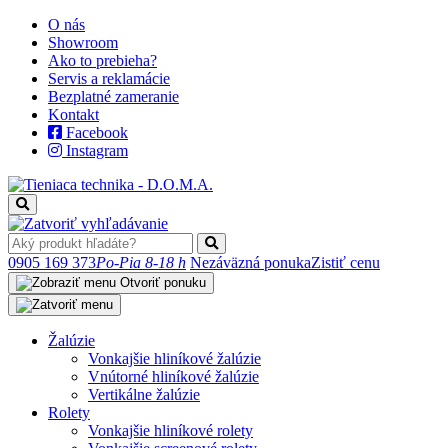
O nás
Showroom
Ako to prebieha?
Servis a reklamácie
Bezplatné zameranie
Kontakt
Facebook
Instagram
0905 169 373
Po-Pia 8-18 h
Nezáväzná ponuka
Zistiť cenu
Otvoriť ponuku
Žalúzie
Vonkajšie hliníkové žalúzie
Vnútorné hliníkové žalúzie
Vertikálne žalúzie
Rolety
Vonkajšie hliníkové rolety