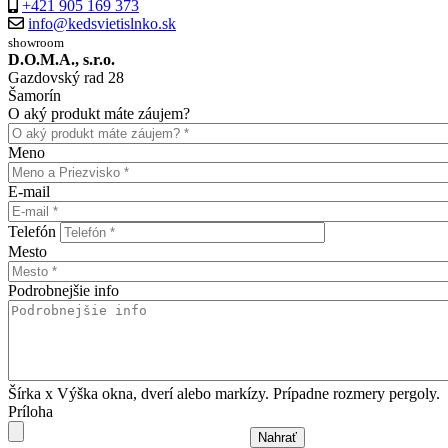
+421 905 169 373
info@kedsvietislnko.sk
showroom
D.O.M.A., s.r.o.
Gazdovský rad 28
Šamorín
O aký produkt máte záujem?
Meno
E-mail
Telefón
Mesto
Podrobnejšie info
Šírka x Výška okna, dverí alebo markízy. Prípadne rozmery pergoly.
Príloha