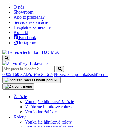
O nás
Showroom
Ako to prebieha?
Servis a reklamácie
Bezplatné zameranie
Kontakt
Facebook
Instagram
0905 169 373
Po-Pia 8-18 h
Nezáväzná ponuka
Zistiť cenu
Otvoriť ponuku
Žalúzie
Vonkajšie hliníkové žalúzie
Vnútorné hliníkové žalúzie
Vertikálne žalúzie
Rolety
Vonkajšie hliníkové rolety