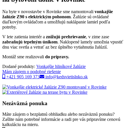
Na byte v novostavbe v Rovinke sme namontovali
vonkajšie
žalúzie Z90 s elektrickým pohonom
. Žalúzie sú ovládané
diaľkovým ovládačom a umožňujú naklápanie lamiel podľa
potreby.
V lete zatienia interiér a
znižujú prehrievanie
, v zime zase
zabraňujú tepelným únikom
. Naklopené lamely umožnia vpustiť
dnu viac svetla a vetrať az bez úplného vytiahnutia žalúzií.
Montáž sme realizovali
do prípravy.
Dodané produkty:
Vonkajšie hliníkové žalúzie
Mám záujem o podobné riešenie
+421 905 169 373
info@kedsvietislnko.sk
Nezáväzná ponuka
Máte záujem o bezplatnú obhliadku alebo nezáväznú ponuku?
Zašlite nám potrebné informácie a radi pre vás pripravíme cenovú
kalkuláciu na mieru.