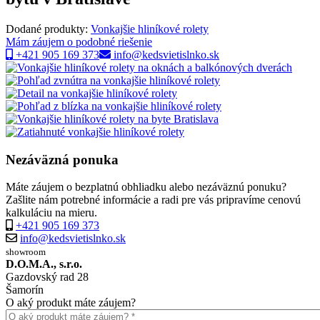
Dodané produkty:
Vonkajšie hliníkové rolety
Mám záujem o podobné riešenie
+421 905 169 373
info@kedsvietislnko.sk
Nezáväzná ponuka
Máte záujem o bezplatnú obhliadku alebo nezáväznú ponuku?
Zašlite nám potrebné informácie a radi pre vás pripravíme cenovú
kalkuláciu na mieru.
+421 905 169 373
info@kedsvietislnko.sk
showroom
D.O.M.A., s.r.o.
Gazdovský rad 28
Šamorín
O aký produkt máte záujem?