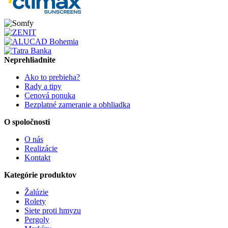
Neprehliadnite
Ako to prebieha?
Rady a tipy
Cenová ponuka
Bezplatné zameranie a obhliadka
O spoločnosti
O nás
Realizácie
Kontakt
Kategórie produktov
Žalúzie
Rolety
Siete proti hmyzu
Pergoly