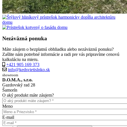
Nezáväzná ponuka
Máte záujem o bezplatnú obhliadku alebo nezáväznú ponuku?
Zašlite nám potrebné informácie a radi pre vás pripravíme cenovú
kalkuláciu na mieru.
+421 905 169 373
info@kedsvietislnko.sk
showroom
D.O.M.A., s.r.o.
Gazdovský rad 28
Šamorín
O aký produkt máte záujem?
Meno
E-mail