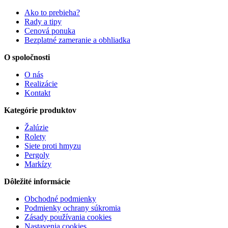
Ako to prebieha?
Rady a tipy
Cenová ponuka
Bezplatné zameranie a obhliadka
O spoločnosti
O nás
Realizácie
Kontakt
Kategórie produktov
Žalúzie
Rolety
Siete proti hmyzu
Pergoly
Markízy
Dôležité informácie
Obchodné podmienky
Podmienky ochrany súkromia
Zásady používania cookies
Nastavenia cookies