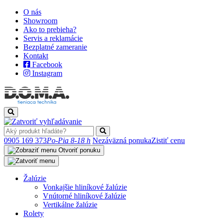
O nás
Showroom
Ako to prebieha?
Servis a reklamácie
Bezplatné zameranie
Kontakt
Facebook
Instagram
0905 169 373
Po-Pia 8-18 h
Nezáväzná ponuka
Zistiť cenu
Otvoriť ponuku
Žalúzie
Vonkajšie hliníkové žalúzie
Vnútorné hliníkové žalúzie
Vertikálne žalúzie
Rolety