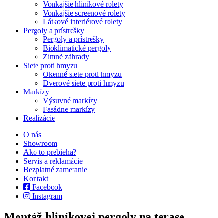
Vonkajšie hliníkové rolety
Vonkajšie screenové rolety
Látkové interiérové rolety
Pergoly a prístrešky
Pergoly a prístrešky
Bioklimatické pergoly
Zimné záhrady
Siete proti hmyzu
Okenné siete proti hmyzu
Dverové siete proti hmyzu
Markízy
Výsuvné markízy
Fasádne markízy
Realizácie
O nás
Showroom
Ako to prebieha?
Servis a reklamácie
Bezplatné zameranie
Kontakt
Facebook
Instagram
Montáž hliníkovej pergoly na terase