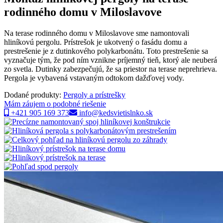
rodinného domu v Miloslavove
Na terase rodinného domu v Miloslavove sme namontovali
hliníkovú pergolu. Prístrešok je ukotvený o fasádu domu a
prestrešenie je z dutinkového polykarbonátu. Toto prestrešenie sa
vyznačuje tým, že pod ním vznikne príjemný tieň, ktorý ale neuberá
zo svetla. Dutinky zabezpečujú, že sa priestor na terase neprehrieva.
Pergola je vybavená vstavaným odtokom dažďovej vody.
Dodané produkty:
Pergoly a prístrešky
Mám záujem o podobné riešenie
+421 905 169 373
info@kedsvietislnko.sk