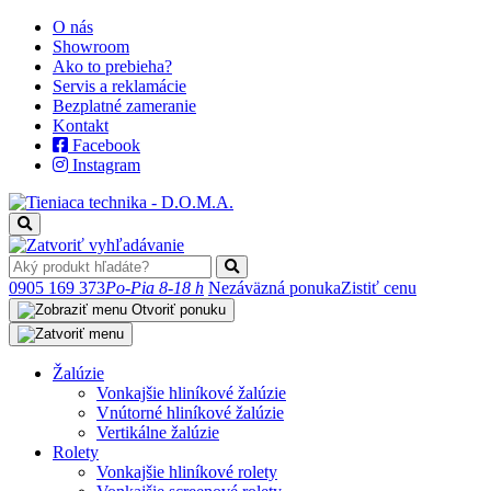
O nás
Showroom
Ako to prebieha?
Servis a reklamácie
Bezplatné zameranie
Kontakt
Facebook
Instagram
0905 169 373
Po-Pia 8-18 h
Nezáväzná ponuka
Zistiť cenu
Otvoriť ponuku
Žalúzie
Vonkajšie hliníkové žalúzie
Vnútorné hliníkové žalúzie
Vertikálne žalúzie
Rolety
Vonkajšie hliníkové rolety