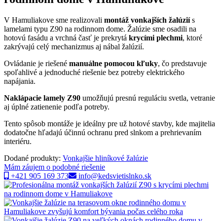
V Hamuliakove sme realizovali
montáž vonkajších žalúzií
s
lamelami typu Z90 na rodinnom dome. Žalúzie sme osadili na
hotovú fasádu a vrchná časť je prekrytá
krycími plechmi
, ktoré
zakrývajú celý mechanizmus aj nábal žalúzií.
Ovládanie je riešené
manuálne pomocou kľuky
, čo predstavuje
spoľahlivé a jednoduché riešenie bez potreby elektrického
napájania.
Naklápacie lamely Z90
umožňujú presnú reguláciu svetla, vetranie
aj úplné zatienenie podľa potreby.
Tento spôsob montáže je ideálny pre už hotové stavby, kde majitelia
dodatočne hľadajú účinnú ochranu pred slnkom a prehrievaním
interiéru.
Dodané produkty:
Vonkajšie hliníkové žalúzie
Mám záujem o podobné riešenie
+421 905 169 373
info@kedsvietislnko.sk