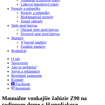
Vonkajšie screenové rolety
Látkové interiérové rolety
Pergoly a prístrešky
Pergoly a prístrešky
Bioklimatické pergoly
Zimné záhrady
Siete proti hmyzu
Okenné siete proti hmyzu
Dverové siete proti hmyzu
Markízy
Výsuvné markízy
Fasádne markízy
Realizácie
O nás
Showroom
Ako to prebieha?
Servis a reklamácie
Bezplatné zameranie
Kontakt
Facebook
Instagram
Manuálne vonkajšie žalúzie Z90 na
rodinnom dome v Hamuliakove