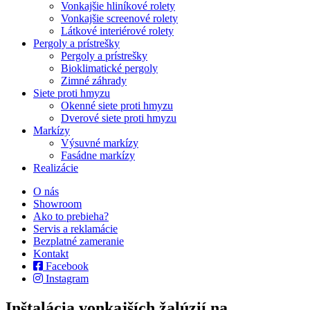
Vonkajšie hliníkové rolety
Vonkajšie screenové rolety
Látkové interiérové rolety
Pergoly a prístrešky
Pergoly a prístrešky
Bioklimatické pergoly
Zimné záhrady
Siete proti hmyzu
Okenné siete proti hmyzu
Dverové siete proti hmyzu
Markízy
Výsuvné markízy
Fasádne markízy
Realizácie
O nás
Showroom
Ako to prebieha?
Servis a reklamácie
Bezplatné zameranie
Kontakt
Facebook
Instagram
Inštalácia vonkajších žalúzií na