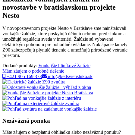
novostavbe v bratislavskom projekte
Nesto
V novopostavenom projekte Nesto v Bratislave sme nainštalovali
vonkajšie žalúzie, ktoré poskytujú účinnú ochranu pred slnkom a
umožňujú reguláciu svetla v interiéri. Žalúzie sú vybavené
elektrickým pohonom pre pohodlné ovládanie. Naklápacie lamely
Z90 zabezpečujú plynulé tienenie a umožňujú prirodzené vetranie
priestoru.
Dodané produkty:
Vonkajšie hliníkové žalúzie
Mám záujem o podobné riešenie
+421 905 169 373
info@kedsvietislnko.sk
Nezáväzná ponuka
Máte záujem o bezplatnú obhliadku alebo nezáväznú ponuku?