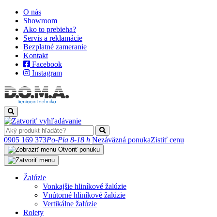
O nás
Showroom
Ako to prebieha?
Servis a reklamácie
Bezplatné zameranie
Kontakt
Facebook
Instagram
0905 169 373
Po-Pia 8-18 h
Nezáväzná ponuka
Zistiť cenu
Otvoriť ponuku
Žalúzie
Vonkajšie hliníkové žalúzie
Vnútorné hliníkové žalúzie
Vertikálne žalúzie
Rolety