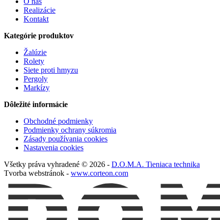
O nás
Realizácie
Kontakt
Kategórie produktov
Žalúzie
Rolety
Siete proti hmyzu
Pergoly
Markízy
Dôležité informácie
Obchodné podmienky
Podmienky ochrany súkromia
Zásady používania cookies
Nastavenia cookies
Všetky práva vyhradené © 2026 -
D.O.M.A. Tieniaca technika
Tvorba webstránok -
www.corteon.com