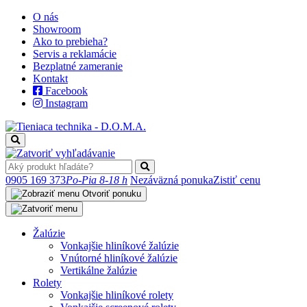
O nás
Showroom
Ako to prebieha?
Servis a reklamácie
Bezplatné zameranie
Kontakt
Facebook
Instagram
0905 169 373
Po-Pia 8-18 h
Nezáväzná ponuka
Zistiť cenu
Otvoriť ponuku
Žalúzie
Vonkajšie hliníkové žalúzie
Vnútorné hliníkové žalúzie
Vertikálne žalúzie
Rolety
Vonkajšie hliníkové rolety