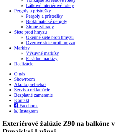
Vonkajšie screenové rolety
Látkové interiérové rolety
Pergoly a prístrešky
Pergoly a prístrešky
Bioklimatické pergoly
Zimné záhrady
Siete proti hmyzu
Okenné siete proti hmyzu
Dverové siete proti hmyzu
Markízy
Výsuvné markízy
Fasádne markízy
Realizácie
O nás
Showroom
Ako to prebieha?
Servis a reklamácie
Bezplatné zameranie
Kontakt
Facebook
Instagram
Exteriérové žalúzie Z90 na balkóne v
Dunajskej Lužnej