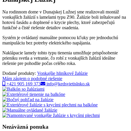
Na rodinnom dome v Dunajskej Lužnej sme realizovali montáž
vonkajších žalúzií s lamelami typu Z90. Žalúzie boli inštalované na
hotovú fasádu a doplnené o krycie plechy, ktoré zabezpečujú
funkčné a čisté riešenie detailov osadenia.
Systém je ovládaný manuálne pomocou kľuky pre jednoduchú
manipuláciu bez potreby elektrického napájania.
Naklápacie lamely tohto typu tienenia umožňuje prispôsobenie
prieniku svetla a vetranie, čo robí z vonkajších žalúzií ideálne
riešenie pre pohodlie počas celého roka.
Dodané produkty:
Vonkajšie hliníkové žalúzie
Mám záujem o podobné riešenie
+421 905 169 373
info@kedsvietislnko.sk
Nezáväzná ponuka