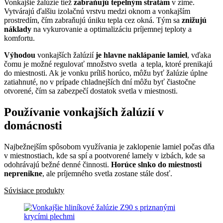
Vonkajšie žalúzie tiež
zabraňujú tepelným stratám
v zime.
Vytvárajú ďalšiu izolačnú vrstvu medzi oknom a vonkajším
prostredím, čím zabraňujú úniku tepla cez okná. Tým sa
znižujú
náklady
na vykurovanie a optimalizáciu príjemnej teploty a
komfortu.
Výhodou
vonkajších žalúzií
je hlavne naklápanie lamiel
, vďaka
čomu je možné regulovať množstvo svetla a tepla, ktoré prenikajú
do miestnosti. Ak je vonku príliš horúco, môžu byť žalúzie úplne
zatiahnuté, no v prípade chladnejších dní môžu byť čiastočne
otvorené, čím sa zabezpečí dostatok svetla v miestnosti.
Používanie vonkajších žalúzií v
domácnosti
Najbežnejším spôsobom využívania je zaklopenie lamiel počas dňa
v miestnostiach, kde sa spí a pootvorené lamely v izbách, kde sa
odohrávajú bežné denné činnosti.
Horúce slnko do miestnosti
neprenikne
, ale príjemného svetla zostane stále dosť.
Súvisiace produkty