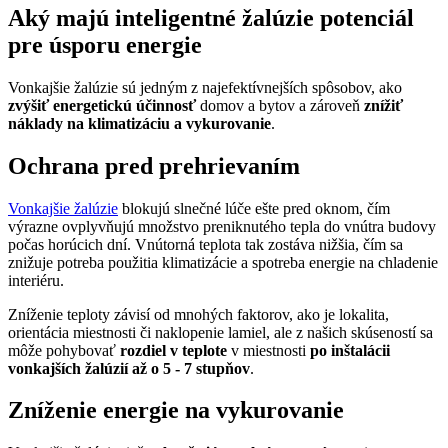
Aký majú inteligentné žalúzie potenciál
pre úsporu energie
Vonkajšie žalúzie sú jedným z najefektívnejších spôsobov, ako
zvýšiť energetickú účinnosť
domov a bytov a zároveň
znížiť
náklady na klimatizáciu a vykurovanie
.
Ochrana pred prehrievaním
Vonkajšie žalúzie
blokujú slnečné lúče ešte pred oknom, čím
výrazne ovplyvňujú množstvo preniknutého tepla do vnútra budovy
počas horúcich dní. Vnútorná teplota tak zostáva nižšia, čím sa
znižuje potreba použitia klimatizácie a spotreba energie na chladenie
interiéru.
Zníženie teploty závisí od mnohých faktorov, ako je lokalita,
orientácia miestnosti či naklopenie lamiel, ale z našich skúseností sa
môže pohybovať
rozdiel v teplote
v miestnosti
po inštalácii
vonkajších žalúzií až o 5 - 7 stupňov
.
Zníženie energie na vykurovanie