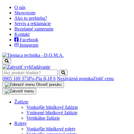
O nás
Showroom
Ako to prebieha?
Servis a reklamácie
Bezplatné zameranie
Kontakt
Facebook
Instagram
0905 169 373
Po-Pia 8-18 h
Nezáväzná ponuka
Zistiť cenu
Otvoriť ponuku
Žalúzie
Vonkajšie hliníkové žalúzie
Vnútorné hliníkové žalúzie
Vertikálne žalúzie
Rolety
Vonkajšie hliníkové rolety