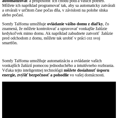
automatizovať
a prispôsobiť ich chodu podľa vašich potrieb.
Môžete ich napríklad programovať tak, aby sa automaticky zatvárali
a otvárali v určitom čase počas dňa, v závislosti na polohe slnka
alebo počasí.
Somfy TaHoma umožňuje
ovládanie vášho domu z diaľky
, čo
znamená, že môžete kontrolovať a upravovať vonkajšie žalúzie
kedykoľvek mimo domu. Ak napríklad zabudnete zatvoriť žalúzie
pred odchodom z domu, môžete tak urobiť v práci cez svoj
smartfón.
Somfy TaHoma umožňuje automatizáciu a ovládanie vašich
vonkajších žalúzií pomocou jednoduchého a intuitívneho rozhrania.
Vďaka tejto inteligentnej technológii
môžete dosiahnuť úsporu
energie, zvýšiť bezpečnosť a pohodlie
vo vašej domácnosti.