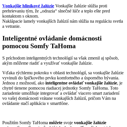
Vonkajšie hliníkové žalúzie
Vonkajšie žalúzie slúžia proti
prehrievaniu tým, že „odrazia“ slnečné lúče a teplo ešte pred
kontaktom s oknom.
Naklápacie lamely vonkajších žalúzií nám slúžia na reguláciu svetla
a vetranie.
Inteligentné ovládanie domácnosti
pomocou Somfy TaHoma
S príchodom inteligentných technológií sa však zmenil aj spôsob,
akým môžeme riadiť a využívať vonkajšie žalúzie.
Vďaka rýchlemu pokroku v oblasti technológií, sa vonkajšie žalúzie
vyvinuli do špičkového prvku komfortného a úsporného bývania.
Jednou z možností, ako
inteligentne ovládať vonkajšie žalúzie
, je
chytré tienene pomocou riadiacej jednotky Somfy TaHoma. Toto
zariadenie umožňuje integrovať a ovládať viacero smart zariadení
vo vašej domácnosti vrátane vonkajších žalúzií, pričom Vám na
ovládanie stačí aplikácia v smartfóne.
Použitím Somfy TaHoma
môžete
svoje
vonkajšie žalúzie