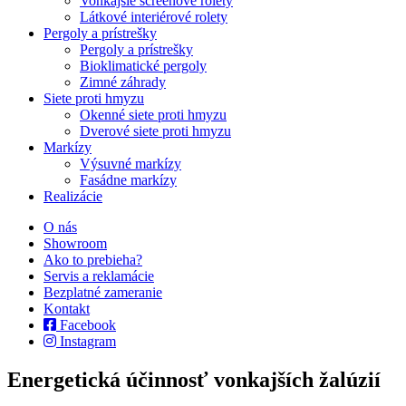
Vonkajšie screenové rolety
Látkové interiérové rolety
Pergoly a prístrešky
Pergoly a prístrešky
Bioklimatické pergoly
Zimné záhrady
Siete proti hmyzu
Okenné siete proti hmyzu
Dverové siete proti hmyzu
Markízy
Výsuvné markízy
Fasádne markízy
Realizácie
O nás
Showroom
Ako to prebieha?
Servis a reklamácie
Bezplatné zameranie
Kontakt
Facebook
Instagram
Energetická účinnosť vonkajších žalúzií