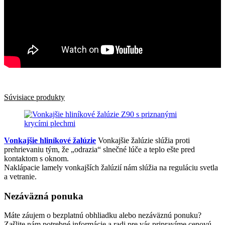
Súvisiace produkty
Vonkajšie hliníkové žalúzie
Vonkajšie žalúzie slúžia proti
prehrievaniu tým, že „odrazia“ slnečné lúče a teplo ešte pred
kontaktom s oknom.
Naklápacie lamely vonkajších žalúzií nám slúžia na reguláciu svetla
a vetranie.
Nezáväzná ponuka
Máte záujem o bezplatnú obhliadku alebo nezáväznú ponuku?
Zašlite nám potrebné informácie a radi pre vás pripravíme cenovú